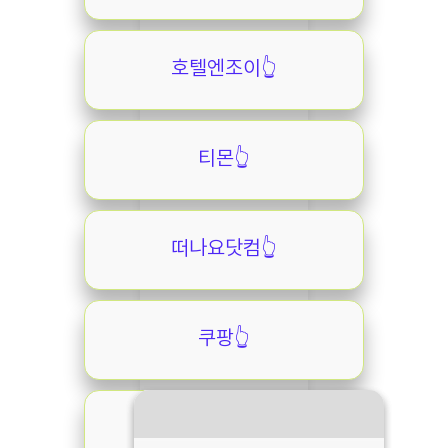
호텔엔조이👆️
티몬👆️
떠나요닷컴👆️
쿠팡👆️
제주닷컴👆️