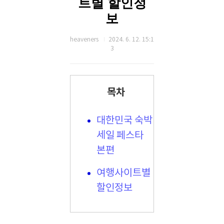
트별 할인정
보
heaveners
2024. 6. 12. 15:1
3
목차
대한민국 숙박
세일 페스타
본편
여행사이트별
할인정보