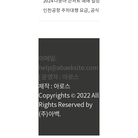
당
솔
2024 나훈아 콘서트 예매 일정, 필수 준비사항
(0)
터
도
일
마
인천공항 주차대행 요금, 공식과 사설 비교와 팁
(0)
이
긴
케
용
급
팅
하
까
배
실
지
송
수
한
있
번
어
에
이메일:
요
해
할
help@abaeksite.com
결
인
| 운영자 : 아로스
하
쿠
세
제작 : 아로스
폰
요,
서
Copyrights © 2022 All
카
류
솔
Rights Reserved by
문
하
서
(주)아백.
나
샘
면
플
충
당
분