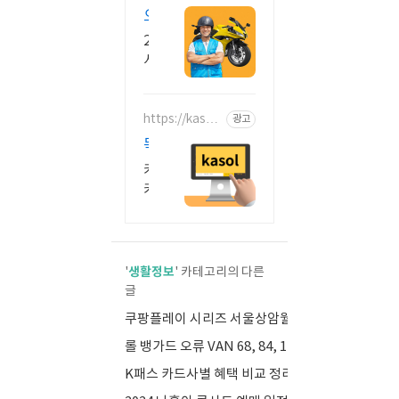
80-0070.co
오
m/
토
24
바
시
이
간
상
로
시
https://kasol.
광고
빠
co.kr
운
르
똑
영
게
똑
카
하
할
한
카
고
인
가
오
있
쿠
톡
게
어
채
폰
사
서
널
서
생활정보
장
'
' 카테고리의 다른
새
하
글
류
님
벽
나
문
이
필
쿠팡플레이 시리즈 서울상암월드컵 경기장 주차 정보
(0)
로
나
서
수
적
롤 뱅가드 오류 VAN 68, 84, 128 해결방법
(0)
주
샘
템
립
말
K패스 카드사별 혜택 비교 정리 한 눈에 보기
(0)
플
카
부
에