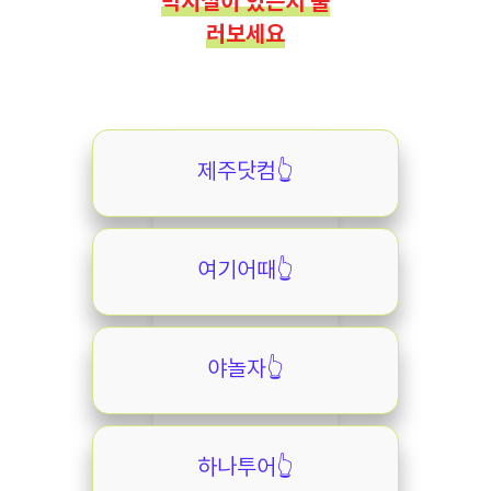
박시설이 있는지 둘
러보세요
제주닷컴👆️
여기어때👆️
야놀자👆️
하나투어👆️